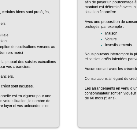
afin de payer un pourcentage é
montant est déterminé avec un s
e, certains biens sont protégés,
situation financière.
Avec une proposition de conso
nels
protégés, par exemple :
Maison
iliale
Voiture
sion
Investissements
eption des cotisations versées au
derniers mois)
Nous pouvons interrompre la pl
et saisies-arrêts intentées par 
la plupart des saisies-exécutions
 par vos créanciers.
Aucun contact avec les créanci
éanciers.
Consultations à l’égard du crédi
crédit sont incluses.
Les arrangements en vertu d’un
consommateur sont en vigueur
sonnelle est en vigueur pour une
de 60 mois (5 ans).
n votre situation, le nombre de
re foyer et vos antécédents en