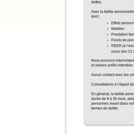
dettes.
Avec la faillite personnell
dont :
Effets person
Mobilier
Prestation fam
Fonds de pen
REER (à l’exc
cours des 12 
Nous pouvons interrompre 
et saisies-arrêts intentées
Aucun contact avec les cr
Consultations à l’égard du 
En général, la faillite per
durée de 9 à 36 mois, selo
personnes vivant dans vot
termes de faillite.